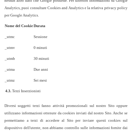
nessun altro dato che Google possiede. Per ulteriori informazioni su Google
Analytics, puoi consultare
Cookies and Analytics
e la relativa privacy policy
per
Google Analytics
.
Nome del Cookie
Durata
_utmc
Sessione
_utmv
0 minuti
_utmb
30 minuti
_utma
Due anni
_utmz
Sei mesi
4.3.
Terzi Inserzionisti
Diversi soggetti terzi fanno attività promozionali sul nostro Sito oppure
utilizzano informazioni ottenute da cookies inviati dal nostro Sito. Anche se
permettiamo a terzi di accedere al Sito per inviare questi cookies sul
dispositivo dell'utente, non abbiamo controllo sulle informazioni fornite dai